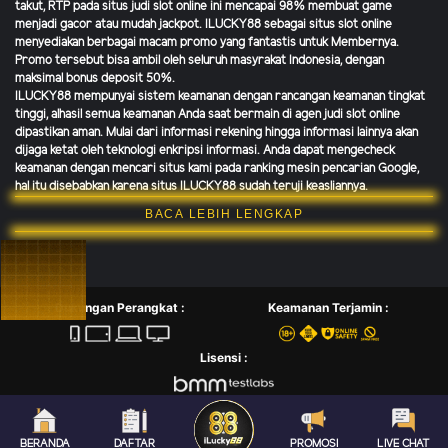
takut, RTP pada situs judi slot online ini mencapai 98% membuat game
menjadi gacor atau mudah jackpot. ILUCKY88 sebagai situs slot online
menyediakan berbagai macam promo yang fantastis untuk Membernya.
Promo tersebut bisa ambil oleh seluruh masyrakat Indonesia, dengan
maksimal bonus deposit 50%.
ILUCKY88 mempunyai sistem keamanan dengan rancangan keamanan tingkat
tinggi, alhasil semua keamanan Anda saat bermain di agen judi slot online
dipastikan aman. Mulai dari informasi rekening hingga informasi lainnya akan
dijaga ketat oleh teknologi enkripsi informasi. Anda dapat mengecheck
keamanan dengan mencari situs kami pada ranking mesin pencarian Google,
hal itu disebabkan karena situs ILUCKY88 sudah teruji keasliannya.
BACA LEBIH LENGKAP
Dukungan Perangkat :
Keamanan Terjamin :
Lisensi :
Copyright © - ILUCKY88. Seluruh hak cipta dilindungi
BERANDA
DAFTAR
PROMOSI
LIVE CHAT