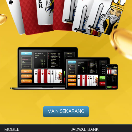
MAIN SEKARANG
MOBILE
JADWAL BANK