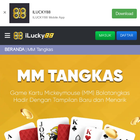
×
ILUCKY88
Download
ILUCKY88 Mobile App
MASUK
DAFTAR
MM Tangkas
BERANDA